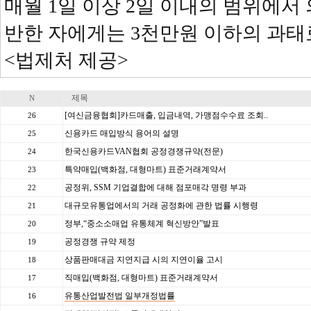
매월 1일 이상 2일 이내의 범위에서
반한 자에게는 3천만원 이하의 과태
<법제처 제공>
제목
N
[여신금융협회]카드매출, 입금내역, 가맹점수수료 조회..
26
신용카드 매입방식 용어의 설명
25
한국신용카드VAN협회 공정경쟁규약(전문)
24
특약매입(백화점, 대형마트) 표준거래계약서
23
공정위, SSM 기업결합에 대해 점포매각 명령 부과
22
대규모유통업에서의 거래 공정화에 관한 법률 시행령
21
정부,“중소소매업 유통체계 혁신방안”발표
20
공정경쟁 규약 제정
19
상품판매대금 지연지급 시의 지연이율 고시
18
직매입(백화점, 대형마트) 표준거래계약서
17
유통산업발전법 일부개정법률
16