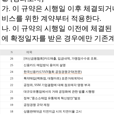
가. 이 규약은 시행일 이후 체결되거
비스를 위한 계약부터 적용한다.
나. 이 규약의 시행일 이전에 체결된
에 확정일자를 받은 경우에만 기존
제목
N
[여신금융협회]카드매출, 입금내역, 가맹점수수료 조회..
26
신용카드 매입방식 용어의 설명
25
한국신용카드VAN협회 공정경쟁규약(전문)
24
특약매입(백화점, 대형마트) 표준거래계약서
23
공정위, SSM 기업결합에 대해 점포매각 명령 부과
22
대규모유통업에서의 거래 공정화에 관한 법률 시행령
21
정부,“중소소매업 유통체계 혁신방안”발표
20
공정경쟁 규약 제정
19
상품판매대금 지연지급 시의 지연이율 고시
18